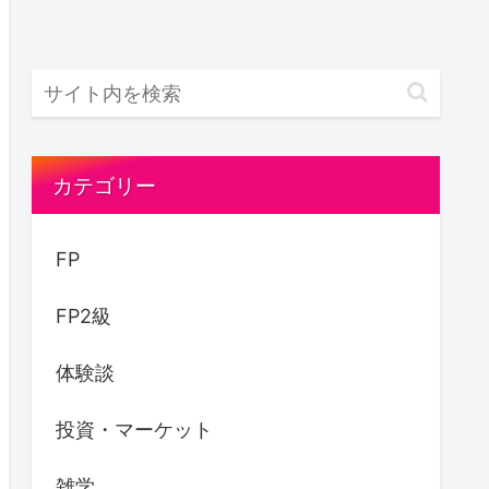
カテゴリー
FP
FP2級
体験談
投資・マーケット
雑学